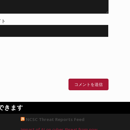
イト
できます
NCSC Threat Reports Feed
Impact of AI on cyber threat from now