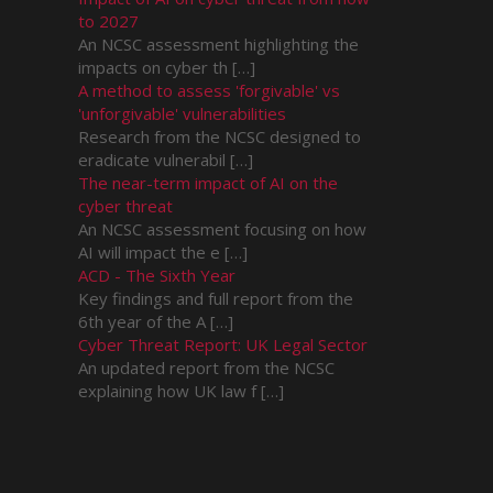
to 2027
An NCSC assessment highlighting the
impacts on cyber th […]
A method to assess 'forgivable' vs
'unforgivable' vulnerabilities
Research from the NCSC designed to
eradicate vulnerabil […]
The near-term impact of AI on the
cyber threat
An NCSC assessment focusing on how
AI will impact the e […]
ACD - The Sixth Year
Key findings and full report from the
6th year of the A […]
Cyber Threat Report: UK Legal Sector
An updated report from the NCSC
explaining how UK law f […]