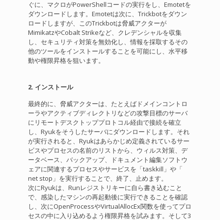
ぐに、マクロがPowerShellコードの実行をし、Emotetを
ダウンロードします。Emotetは次に、Trickbotをダウン
ロードしますが、このTrickbotは脅威アクターが
MimikatzやCobalt Strikeなど、クレデンシャルを収集
し、セキュリティ対策を無効化し、情報を採取するその
他のツールをインストールすることを可能にし、水平移
動や権限昇格を狙います。
2. インストール
最終的に、脅威アクターは、たとえばドメインコントロ
ーラやアクティブディレクトリなどの攻撃目標のサーバ
にリモートデスクトッププロトコル経由で接続を確立
し、Ryukをそうしたサーバにダウンロードします。それ
が実行されると、Ryukはあらかじめ定義されているサー
ビスやプロセスの名前のリストから、ウィルス対策、デ
ータベース、バックアップ、ドキュメント編集ソフトウ
ェアに関連するプロセスやサービスを「taskkill」や「
net stop」を実行することで、終了、止めます。
次にRyukは、Runレジストリキーに自ら書き込むこと
で、感染したマシンの再起動後に実行できることを確認
し、次にOpenProcessやVirtualAllocEx関数を使ってプロ
セスの中に入り込めるよう権限昇格を試みます。そして3