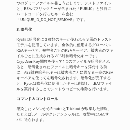
つのダミーファイルを書こうとします。テストファイル
と、RSAパブリックキーが含まれた「PUBLIC」と独自に
ハードコードを行ったキーを含む
「UNIQUE_ID_DO_NOT_REMOVE」です。
3. 暗号化
Ryukは暗号化に３種類のキーが使われる３層のトラスト
モデルを使用しています。全体的に使用するグローバル
RSAキーペア、被害者ごとのRSAキーペア、被害者のファ
イルごとに生成される AES対称暗号化キーです。
CryptGenKey関数を使って1つのファイルが暗号化され
ると、暗号化されたファイルに暗号キーを添付する前
に、AES対称暗号化キーは被害者ごとに異なる一意のRSA
キーペアを使ってを暗号化されます。暗号化が完了する
と、Ryukは暗号化に使用したキーは削除し、.BATファイ
ルを実行することでシャドウコピーの削除を行います。
コマンド＆コントロール
感染したマシンからEmotetとTrickbot が収集した情報、
たとえばEメールやクレデンシャルは、攻撃中にC&Cサー
バに送られます。