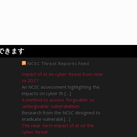
できます
NCSC Threat Reports Feed
Impact of AI on cyber threat from now
to 2027
An NCSC assessment highlighting the
impacts on cyber th […]
A method to assess 'forgivable' vs
'unforgivable' vulnerabilities
Research from the NCSC designed to
eradicate vulnerabil […]
The near-term impact of AI on the
cyber threat