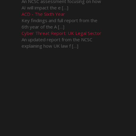
An NCSC assessment focusing on how
AI will impact the e […]
ACD - The Sixth Year
Key findings and full report from the
6th year of the A […]
Cyber Threat Report: UK Legal Sector
An updated report from the NCSC
explaining how UK law f […]