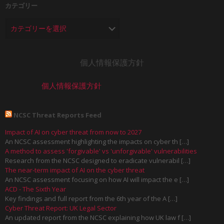
カテゴリー
個人情報保護方針
個人情報保護方針
NCSC Threat Reports Feed
Impact of AI on cyber threat from now to 2027
An NCSC assessment highlighting the impacts on cyber th […]
A method to assess 'forgivable' vs 'unforgivable' vulnerabilities
Research from the NCSC designed to eradicate vulnerabil […]
The near-term impact of AI on the cyber threat
An NCSC assessment focusing on how AI will impact the e […]
ACD - The Sixth Year
Key findings and full report from the 6th year of the A […]
Cyber Threat Report: UK Legal Sector
An updated report from the NCSC explaining how UK law f […]