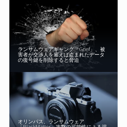
ランサムウェアギャング「Grief」、被
害者が交渉人を雇えば盗まれたデータ
の復号鍵を削除すると脅迫
オリンパス、ランサムウェア
「BlackMatter」攻撃の可能性による混