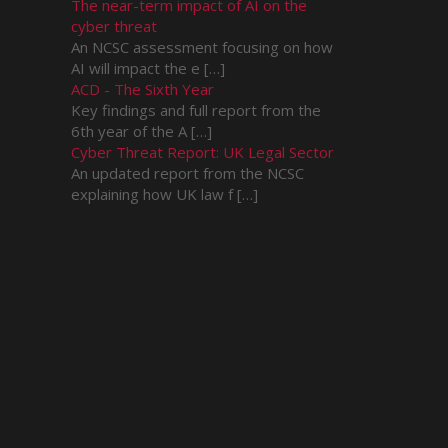
The near-term impact of AI on the
cyber threat
An NCSC assessment focusing on how
AI will impact the e […]
ACD - The Sixth Year
Key findings and full report from the
6th year of the A […]
Cyber Threat Report: UK Legal Sector
An updated report from the NCSC
explaining how UK law f […]