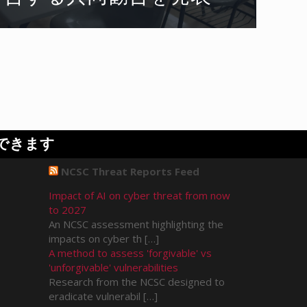
できます
NCSC Threat Reports Feed
Impact of AI on cyber threat from now
to 2027
An NCSC assessment highlighting the
impacts on cyber th […]
A method to assess 'forgivable' vs
'unforgivable' vulnerabilities
Research from the NCSC designed to
eradicate vulnerabil […]