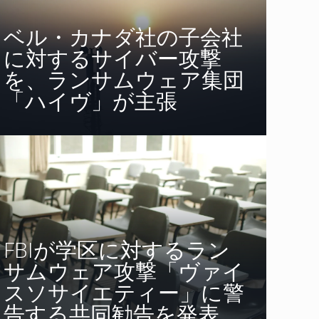
ベル・カナダ社の子会社
に対するサイバー攻撃
を、ランサムウェア集団
「ハイヴ」が主張
FBIが学区に対するラン
サムウェア攻撃「ヴァイ
スソサイエティー」に警
告する共同勧告を発表