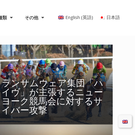
English
(
英語
)
日本語
種類
その他
ランサムウェア集団「ハ
イヴ」が主張するニュー
ヨーク競馬会に対するサ
イバー攻撃