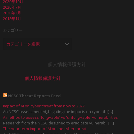
2020年10月
2020年7月
2020年3月
2018年1月
カテゴリー
個人情報保護方針
個人情報保護方針
NCSC Threat Reports Feed
Impact of AI on cyber threat from now to 2027
An NCSC assessment highlighting the impacts on cyber th […]
A method to assess 'forgivable' vs 'unforgivable' vulnerabilities
Research from the NCSC designed to eradicate vulnerabil […]
The near-term impact of AI on the cyber threat