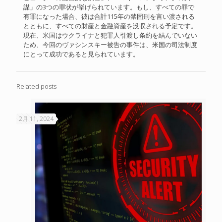
謀」の3つの罪状が挙げられています。もし、すべての罪で
有罪になった場合、彼は合計115年の禁固刑を言い渡される
とともに、すべての財産と金融資産を没収される予定です。
現在、米国はウクライナと犯罪人引渡し条約を結んでいない
ため、今回のヴァシンスキー被告の事件は、米国の司法制度
にとって成功であると見られています。
Related posts
2月 11, 2024