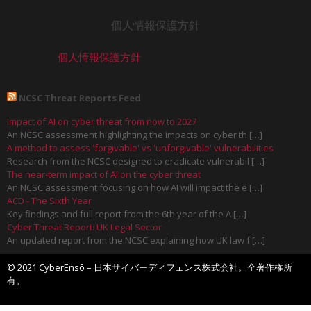
個人情報保護方針
個人情報保護方針
NCSC Threat Reports Feed
Impact of AI on cyber threat from now to 2027
An NCSC assessment highlighting the impacts on cyber th […]
A method to assess 'forgivable' vs 'unforgivable' vulnerabilities
Research from the NCSC designed to eradicate vulnerabil […]
The near-term impact of AI on the cyber threat
An NCSC assessment focusing on how AI will impact the e […]
ACD - The Sixth Year
Key findings and full report from the 6th year of the A […]
Cyber Threat Report: UK Legal Sector
An updated report from the NCSC explaining how UK law f […]
© 2021 CyberEnsō – 日本サイバーディフェンス株式会社。全著作権所
有。