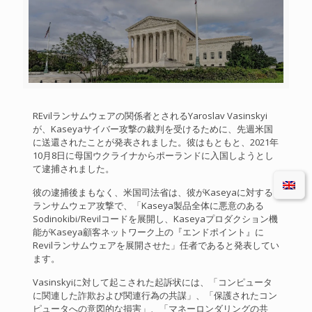
REvilランサムウェアの関係者とされるYaroslav Vasinskyi
が、Kaseyaサイバー攻撃の裁判を受けるために、先週米国
に送還されたことが発表されました。彼はもともと、2021年
10月8日に母国ウクライナからポーランドに入国しようとし
て逮捕されました。
彼の逮捕後まもなく、米国司法省は、彼がKaseyaに対する
ランサムウェア攻撃で、「Kaseya製品全体に悪意のある
Sodinokibi/Revilコードを展開し、Kaseyaプロダクション機
能がKaseya顧客ネットワーク上の『エンドポイント』に
Revilランサムウェアを展開させた」任者であると発表してい
ます。
Vasinskyiに対して起こされた起訴状には、「コンピュータ
に関連した詐欺および関連行為の共謀」、「保護されたコン
ピュータへの意図的な損害」、「マネーロンダリングの共