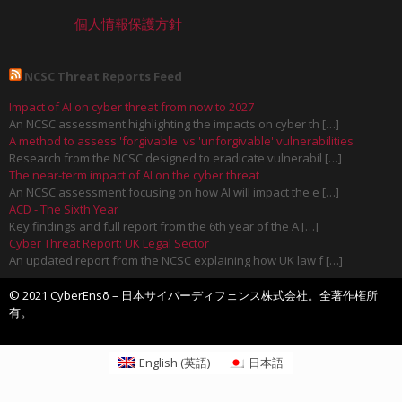
個人情報保護方針
NCSC Threat Reports Feed
Impact of AI on cyber threat from now to 2027
An NCSC assessment highlighting the impacts on cyber th […]
A method to assess 'forgivable' vs 'unforgivable' vulnerabilities
Research from the NCSC designed to eradicate vulnerabil […]
The near-term impact of AI on the cyber threat
An NCSC assessment focusing on how AI will impact the e […]
ACD - The Sixth Year
Key findings and full report from the 6th year of the A […]
Cyber Threat Report: UK Legal Sector
An updated report from the NCSC explaining how UK law f […]
© 2021 CyberEnsō – 日本サイバーディフェンス株式会社。全著作権所
有。
English
(
英語
)
日本語