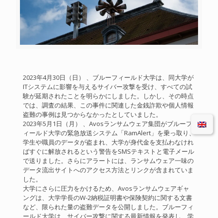
2023年4月30日（日） 、ブルーフィールド大学は、同大学が
ITシステムに影響を与えるサイバー攻撃を受け、すべての試
験が延期されたことを明らかにしました。しかし、その時点
では、調査の結果、この事件に関連した金銭詐欺や個人情報
盗難の事例は見つからなかったとしていました。
2023年5月1日（月） 、Avosランサムウェア集団がブルーフ
ィールド大学の緊急放送システム「RamAlert」を乗っ取り、
学生や職員のデータが盗まれ、大学が身代金を支払わなけれ
ばすぐに解放されるという警告をSMSテキストと電子メール
で送りました。さらにアラートには、ランサムウェア一味の
データ流出サイトへのアクセス方法とリンクが含まれていま
した。
大学にさらに圧力をかけるため、Avosランサムウェアギャ
ングは、大学学長のW-2納税証明書や保険契約に関する文書
など、限られた量の盗難データを公開しました。ブルーフィ
ールド大学は、サイバー攻撃に関する最新情報を発表し、学