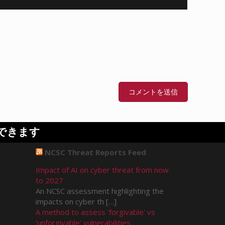
できます
NCSC Threat Reports Feed
Impact of AI on cyber threat from now
to 2027
An NCSC assessment highlighting the
impacts on cyber th […]
A method to assess 'forgivable' vs
'unforgivable' vulnerabilities