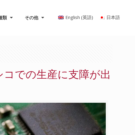
English
(
英語
)
日本語
種類
その他
シコでの生産に支障が出