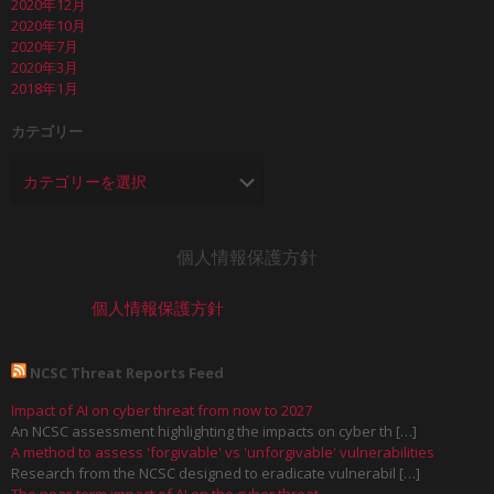
2020年12月
2020年10月
2020年7月
2020年3月
2018年1月
カテゴリー
個人情報保護方針
個人情報保護方針
NCSC Threat Reports Feed
Impact of AI on cyber threat from now to 2027
An NCSC assessment highlighting the impacts on cyber th […]
A method to assess 'forgivable' vs 'unforgivable' vulnerabilities
Research from the NCSC designed to eradicate vulnerabil […]
The near-term impact of AI on the cyber threat