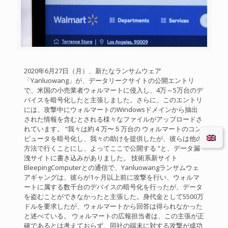
2020年6月27日（月）、新たなランサムウェア
「Yanluowang」が、データリークサイトの公開エントリ
で、米国の小売業者ウォルマートに侵入し、4万～5万台のデ
バイスを暗号化したと主張しました。さらに、このエントリ
には、攻撃中にウォルマートのWindowsドメインから抽出
された情報を含むとされる様々なファイルがアップロードさ
れています。 “我々は約４万〜５万台の ウォルマートのコン
ピュータを暗号化し、我々の助けを提供したが、彼らは他の
方法で行くことにし、よってここで公開する “と、データ漏
洩サイトに書き込みがありました。 技術系新サイト
BleepingComputerとの通信で、Yanluowangランサムウェ
アギャングは、彼らが1ヶ月以上前に攻撃を行い、ウォルマ
ートに属する数千台のデバイスの暗号化を行ったが、データ
を盗むことができなかったと主張した。身代金として5500万
ドルを要求したが、ウォルマートから回答は得られなかった
と述べている。 ウォルマートの広報担当者は、この主張が正
確であるとは考えておらず、同社の端末に対する攻撃が成功