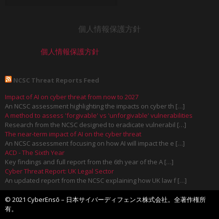
個人情報保護方針
個人情報保護方針
NCSC Threat Reports Feed
Impact of AI on cyber threat from now to 2027
An NCSC assessment highlighting the impacts on cyber th […]
A method to assess 'forgivable' vs 'unforgivable' vulnerabilities
Research from the NCSC designed to eradicate vulnerabil […]
The near-term impact of AI on the cyber threat
An NCSC assessment focusing on how AI will impact the e […]
ACD - The Sixth Year
Key findings and full report from the 6th year of the A […]
Cyber Threat Report: UK Legal Sector
An updated report from the NCSC explaining how UK law f […]
© 2021 CyberEnsō – 日本サイバーディフェンス株式会社。全著作権所
有。